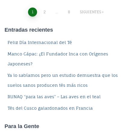
Navegación
1
2
…
8
SIGUIENTES
de
Entradas recientes
entradas
Feliz Día Internacional del Té
Manco Cápac: ¿El Fundador Inca con Orígenes
Japoneses?
Ya lo sabíamos pero un estudio demuestra que los
suelos sanos producen tés más ricos
RUNAQ “para las aves” – Las aves en el teal
Tés del Cusco galardonados en Francia
Para la Gente