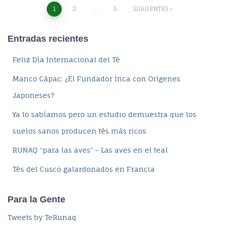
Navegación
1
2
…
5
SIGUIENTES
de
Entradas recientes
entradas
Feliz Día Internacional del Té
Manco Cápac: ¿El Fundador Inca con Orígenes
Japoneses?
Ya lo sabíamos pero un estudio demuestra que los
suelos sanos producen tés más ricos
RUNAQ “para las aves” – Las aves en el teal
Tés del Cusco galardonados en Francia
Para la Gente
Tweets by TeRunaq