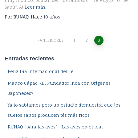
muy módico, podían ser los famosos “Té Huyro” o “Té
Sabú”. Al
Leer más…
Por
RUNAQ
, Hace
10 años
Navegación
ANTERIORES
1
2
3
de
Entradas recientes
entradas
Feliz Día Internacional del Té
Manco Cápac: ¿El Fundador Inca con Orígenes
Japoneses?
Ya lo sabíamos pero un estudio demuestra que los
suelos sanos producen tés más ricos
RUNAQ “para las aves” – Las aves en el teal