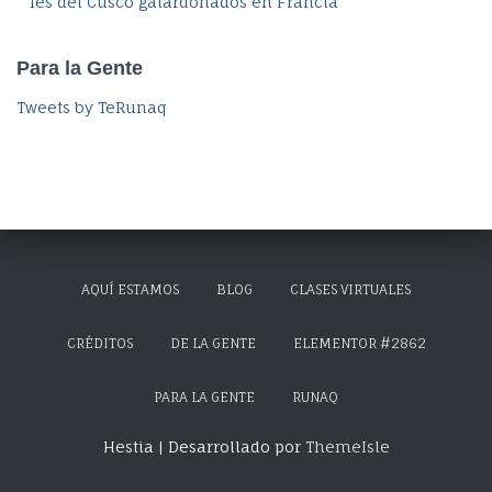
Tés del Cusco galardonados en Francia
Para la Gente
Tweets by TeRunaq
AQUÍ ESTAMOS
BLOG
CLASES VIRTUALES
CRÉDITOS
DE LA GENTE
ELEMENTOR #2862
PARA LA GENTE
RUNAQ
Hestia | Desarrollado por
ThemeIsle