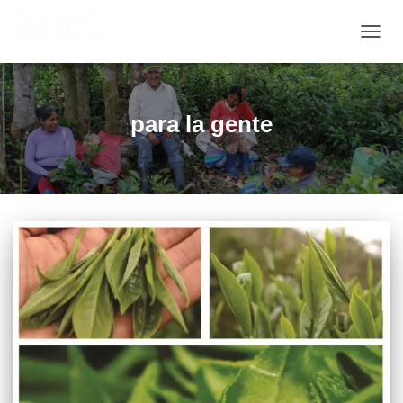
CAMB
MOD
DE
NAVE
para la gente