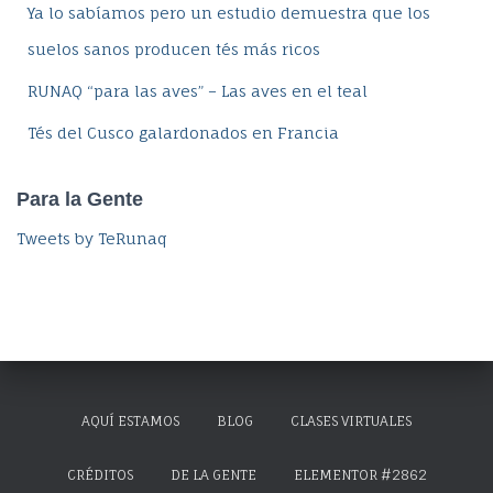
Ya lo sabíamos pero un estudio demuestra que los
suelos sanos producen tés más ricos
RUNAQ “para las aves” – Las aves en el teal
Tés del Cusco galardonados en Francia
Para la Gente
Tweets by TeRunaq
AQUÍ ESTAMOS
BLOG
CLASES VIRTUALES
CRÉDITOS
DE LA GENTE
ELEMENTOR #2862