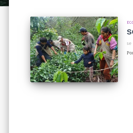
EC
S
se
Po