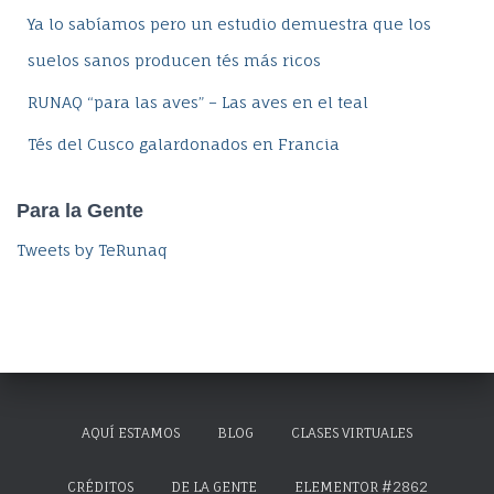
Ya lo sabíamos pero un estudio demuestra que los
suelos sanos producen tés más ricos
RUNAQ “para las aves” – Las aves en el teal
Tés del Cusco galardonados en Francia
Para la Gente
Tweets by TeRunaq
AQUÍ ESTAMOS
BLOG
CLASES VIRTUALES
CRÉDITOS
DE LA GENTE
ELEMENTOR #2862