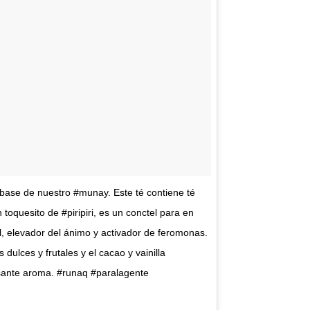
 base de nuestro #munay. Este té contiene té
 toquesito de #piripiri, es un conctel para en
l, elevador del ánimo y activador de feromonas.
dulces y frutales y el cacao y vainilla
sante aroma. #runaq #paralagente