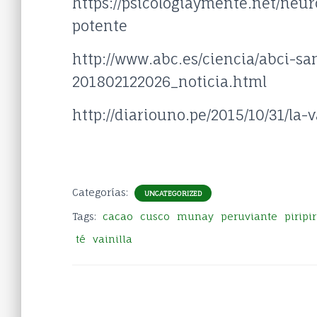
https://psicologiaymente.net/neu
potente
http://www.abc.es/ciencia/abci-s
201802122026_noticia.html
http://diariouno.pe/2015/10/31/la-v
Categorías:
UNCATEGORIZED
Tags:
cacao
cusco
munay
peruviante
piripir
té
vainilla