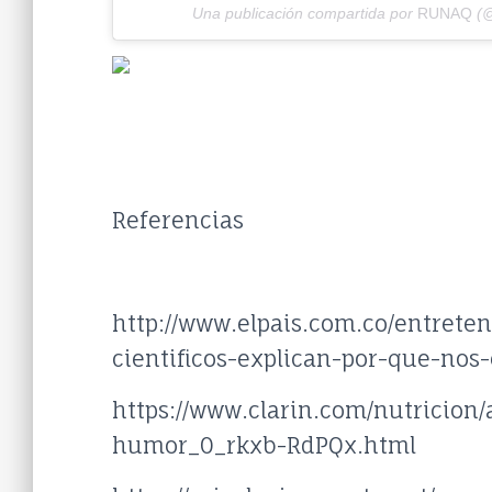
Una publicación compartida por
RUNAQ
(@
Referencias
http://www.elpais.com.co/entrete
cientificos-explican-por-que-no
https://www.clarin.com/nutricio
humor_0_rkxb-RdPQx.html