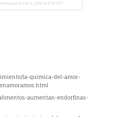
runaq.pe) el
Feb 3, 2018 at 8:09 PST
nimiento/la-quimica-del-amor-
s-enamoramos.html
n/alimentos-aumentan-endorfinas-