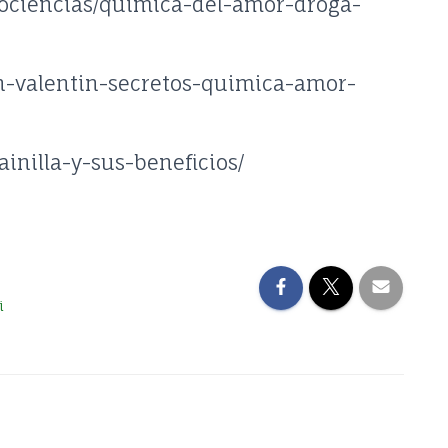
rociencias/quimica-del-amor-droga-
an-valentin-secretos-quimica-amor-
ainilla-y-sus-beneficios/
i