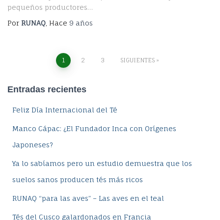
pequeños productores…
Por
RUNAQ
, Hace
9 años
Navegación
1
2
3
SIGUIENTES
de
Entradas recientes
entradas
Feliz Día Internacional del Té
Manco Cápac: ¿El Fundador Inca con Orígenes
Japoneses?
Ya lo sabíamos pero un estudio demuestra que los
suelos sanos producen tés más ricos
RUNAQ “para las aves” – Las aves en el teal
Tés del Cusco galardonados en Francia