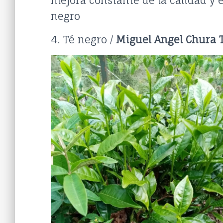
mejora constante de la calidad y 
negro
4. Té negro /
Miguel Angel Chura 